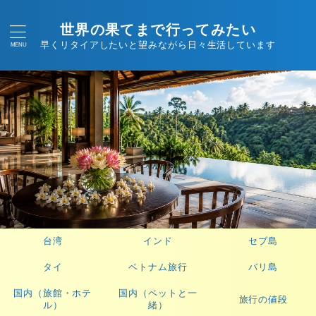
世界の果てまで行ってみたい
早くリタイアしたいと望みながら日々生活しています
台湾
インド
セブ島
タイ
ベトナム旅行
バリ島
国内（旅館・ホテ
国内（ペットと一
旅行の値段
ル）
緒）