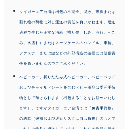
タイガーエア台湾は梱包の不完全、腐敗、破損または
割れ物の荷物に対し運送の責任を負いかねます。運送
過程で生じた正常な消耗（擦り傷、しみ、汚れ、へこ
み、水濡れ）またはスーツケースのハンドル、車輪、
ファスナーまたは鍵などの外部構造の破損には賠償責
任を負いませんのでご了承ください。
ベビーカー、折りたたみ式ベビーカー、ベビーベッド
およびチャイルドシートを含むベビー用品は受託手荷
物として預けられます（梱包することをお勧めいたし
ます）。ですがタイガーエア台湾では『免責手荷物』
の約款（破損および遅延リスクは自己負担）のもとで
これらの物品を運送しています。これらの物品を運送