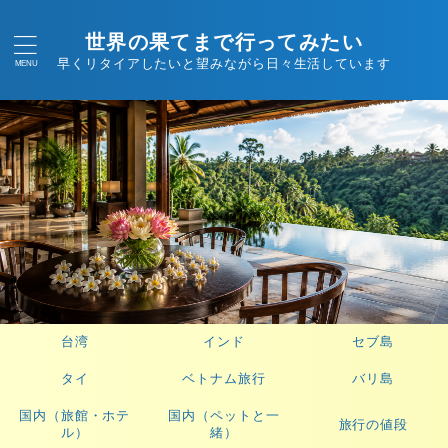
世界の果てまで行ってみたい
早くリタイアしたいと望みながら日々生活しています
台湾
インド
セブ島
タイ
ベトナム旅行
バリ島
国内（旅館・ホテ
国内（ペットと一
旅行の値段
ル）
緒）