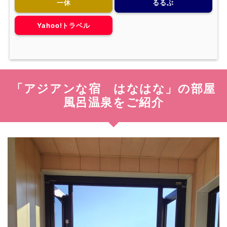
一休
るるぶ
Yahoo!トラベル
「アジアンな宿 はなはな」の部屋
風呂温泉をご紹介