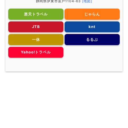
静岡県伊東市富戸1104-63
[地図]
楽天トラベル
じゃらん
JTB
knt
一休
るるぶ
Yahoo!トラベル