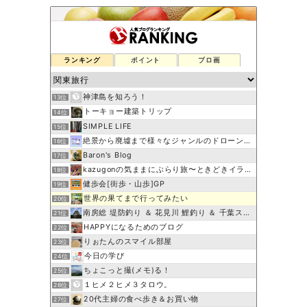
ランキング
ポイント
ブロ画
神津島を知ろう！
13位
トーキョー建築トリップ
14位
SIMPLE LIFE
15位
絶景から廃墟まで様々なジャンルのドローン映像をお届けします。
16位
Baron's Blog
17位
kazugonの気ままにぶらり旅〜ときどきイラスト
18位
健歩会[街歩・山歩]GP
19位
世界の果てまで行ってみたい
20位
南房総 堤防釣り ＆ 花見川 鯉釣り ＆ 千葉スポット巡り
21位
HAPPYになるためのブログ
22位
りぉたんのスマイル部屋
23位
今日の学び
24位
ちょこっと撮(メモ)る！
25位
１ヒメ２ヒメ３タロウ。
26位
20代主婦の食べ歩き＆お買い物
27位