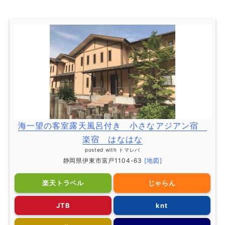
海一望の客室露天風呂付き 小さなアジアン宿
楽宿 はなはな
posted with
トマレバ
静岡県伊東市富戸1104-63
[地図]
楽天トラベル
じゃらん
JTB
knt