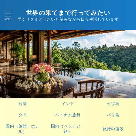
世界の果てまで行ってみたい
早くリタイアしたいと望みながら日々生活しています
台湾
インド
セブ島
タイ
ベトナム旅行
バリ島
国内（旅館・ホテ
国内（ペットと一
旅行の値段
ル）
緒）