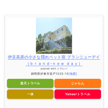
伊豆高原の小さな隠れペット宿 ブランニューデイ
（ｂｒａｎｄ-ｎｅｗ ｄａｙ）
posted with
トマレバ
静岡県伊東市富戸1025-15
[地図]
楽天トラベル
じゃらん
一休
Yahoo!トラベル