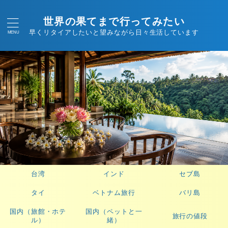
世界の果てまで行ってみたい
早くリタイアしたいと望みながら日々生活しています
台湾
インド
セブ島
タイ
ベトナム旅行
バリ島
国内（旅館・ホテ
国内（ペットと一
旅行の値段
ル）
緒）