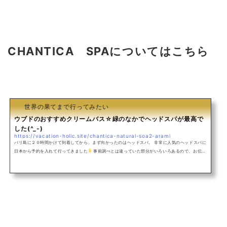
CHANTICA SPAについてはこちら
世界の果てまで行ってみたい
ウブドのおすすめクリームバス☆緑のなかでヘッドスパが最高で
した(^_-)
https://vacation-holic.site/chantica-natural-soa2-arami
バリ島に２０時間かけて到着してから、まず向かったのはヘッドスパ。 非常に人気のヘッドスパに
日本から予約を入れて行ってきました
事前調べとは違っていた部分がいろいろあるので、お伝え
しておこうと思います(*^-^*) チャンティカスパの雰囲気CHANTICA SPAにはいくつか支店があ
りますが、ヘッドスパが有名なのはarami店です
車でお店まで行くことができず、山の中を徒歩
で１５分ほど歩く必要がありますが、それだけに景色は最高です
こ～んな感じの緑w眺めつつヘ
ッドスパを受...